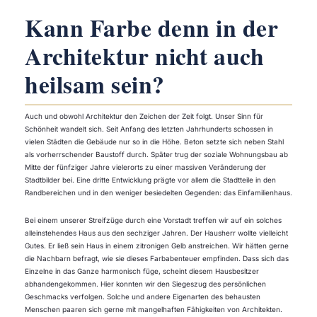
Kann Farbe denn in der
Architektur nicht auch
heilsam sein?
Auch und obwohl Architektur den Zeichen der Zeit folgt. Unser Sinn für
Schönheit wandelt sich. Seit Anfang des letzten Jahrhunderts schossen in
vielen Städten die Gebäude nur so in die Höhe. Beton setzte sich neben Stahl
als vorherrschender Baustoff durch. Später trug der soziale Wohnungsbau ab
Mitte der fünfziger Jahre vielerorts zu einer massiven Veränderung der
Stadtbilder bei. Eine dritte Entwicklung prägte vor allem die Stadtteile in den
Randbereichen und in den weniger besiedelten Gegenden: das Einfamilienhaus.
Bei einem unserer Streifzüge durch eine Vorstadt treffen wir auf ein solches
alleinstehendes Haus aus den sechziger Jahren. Der Hausherr wollte vielleicht
Gutes. Er ließ sein Haus in einem zitronigen Gelb anstreichen. Wir hätten gerne
die Nachbarn befragt, wie sie dieses Farbabenteuer empfinden. Dass sich das
Einzelne in das Ganze harmonisch füge, scheint diesem Hausbesitzer
abhandengekommen. Hier konnten wir den Siegeszug des persönlichen
Geschmacks verfolgen. Solche und andere Eigenarten des behausten
Menschen paaren sich gerne mit mangelhaften Fähigkeiten von Architekten.