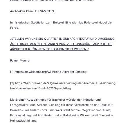
Architektur kann HEILSAM SEIN.
In historischen Stadtteilen zum Beispiel. Eine wichtige Rolle spielt dabei die
Farbe.
„STELLEN WIR UNS EIN QUARTIER IN ZUR ARCHITEKTUR UND UMGEBUNG
ÄSTHETISCH PASSENDEN FARBEN VOR. VIELE UNSCHÖNE ASPEKTE DER
ARCHITEKTUR KÖNNTEN SO HARMONISIERT WERDEN.“
Rainer Monnet
[1] https://de.wikipedia.org/wiki/Hans-Albrecht_Schilling
[2] https://bzb-bremen.de/allgemein/verleihung-der-bremer-auszeichnung-
fuer-baukultur-am-14-juli-2022/?q=schilling
Die Bremer Auszeichnung für Baukultur würdigt den Künstler und
FarbgestalterHans-Albrecht Schilling für diese Verdienste an der Baukultur
Bremens und andern- orts. Sein Werk steht für die Integration von Kunst,
Farbgestaltung und Architektur und entfaltet seine Wirkung weit über seine
Heimatstadt hinaus.