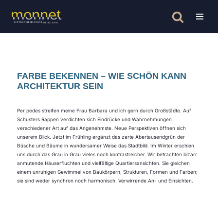
Zum
Inhalt
springen
FARBE BEKENNEN –
WIE SCHÖN KANN
ARCHITEKTUR SEIN
Per pedes streifen meine Frau Barbara und ich gern durch Großstädte. Auf
Schusters Rappen verdichten sich Eindrücke und Wahrnehmungen
verschiedener Art auf das Angenehmste. Neue Perspektiven öffnen sich
unserem Blick. Jetzt im Frühling ergänzt das zarte Abertausendgrün der
Büsche und Bäume in wundersamer Weise das Stadtbild. Im Winter erschien
uns durch das Grau in Grau vieles noch kontrastreicher. Wir betrachten bizarr
anmutende Häuserfluchten und vielfältige Quartiersansichten. Sie gleichen
einem unruhigen Gewimmel von Baukörpern, Strukturen, Formen und Farben;
sie sind weder synchron noch harmonisch. Verwirrende An- und Einsichten.