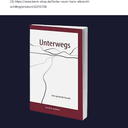
[3] https://www.beck-shop.de/farbe-raum-hans-albrecht-
schilling/product/32212708