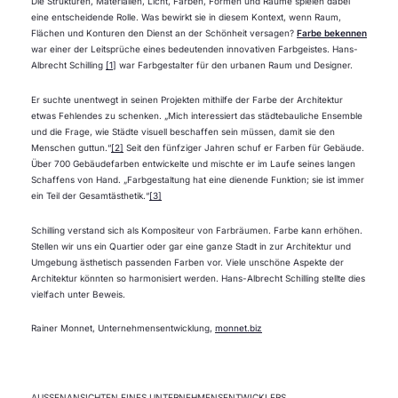
Die Strukturen, Materialien, Licht, Farben, Formen und Räume spielen dabei
eine entscheidende Rolle. Was bewirkt sie in diesem Kontext, wenn Raum,
Flächen und Konturen den Dienst an der Schönheit versagen?
Farbe bekennen
war einer der Leitsprüche eines bedeutenden innovativen Farbgeistes. Hans-
Albrecht Schilling
[1]
war Farbgestalter für den urbanen Raum und Designer.
Er suchte unentwegt in seinen Projekten mithilfe der Farbe der Architektur
etwas Fehlendes zu schenken. „Mich interessiert das städtebauliche Ensemble
und die Frage, wie Städte visuell beschaffen sein müssen, damit sie den
Menschen guttun.“
[2]
Seit den fünfziger Jahren schuf er Farben für Gebäude.
Über 700 Gebäudefarben entwickelte und mischte er im Laufe seines langen
Schaffens von Hand. „Farbgestaltung hat eine dienende Funktion; sie ist immer
ein Teil der Gesamtästhetik.“
[3]
Schilling verstand sich als Kompositeur von Farbräumen. Farbe kann erhöhen.
Stellen wir uns ein Quartier oder gar eine ganze Stadt in zur Architektur und
Umgebung ästhetisch passenden Farben vor. Viele unschöne Aspekte der
Architektur könnten so harmonisiert werden. Hans-Albrecht Schilling stellte dies
vielfach unter Beweis.
Rainer Monnet, Unternehmensentwicklung,
monnet.biz
AUSSENANSICHTEN EINES UNTERNEHMENSENTWICKLERS