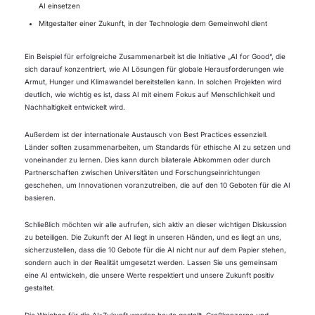
AI einsetzen
Mitgestalter einer Zukunft, in der Technologie dem Gemeinwohl dient
Ein Beispiel für erfolgreiche Zusammenarbeit ist die Initiative „AI for Good“, die
sich darauf konzentriert, wie AI Lösungen für globale Herausforderungen wie
Armut, Hunger und Klimawandel bereitstellen kann. In solchen Projekten wird
deutlich, wie wichtig es ist, dass AI mit einem Fokus auf Menschlichkeit und
Nachhaltigkeit entwickelt wird.
Außerdem ist der internationale Austausch von Best Practices essenziell.
Länder sollten zusammenarbeiten, um Standards für ethische AI zu setzen und
voneinander zu lernen. Dies kann durch bilaterale Abkommen oder durch
Partnerschaften zwischen Universitäten und Forschungseinrichtungen
geschehen, um Innovationen voranzutreiben, die auf den 10 Geboten für die AI
basieren.
Schließlich möchten wir alle aufrufen, sich aktiv an dieser wichtigen Diskussion
zu beteiligen. Die Zukunft der AI liegt in unseren Händen, und es liegt an uns,
sicherzustellen, dass die 10 Gebote für die AI nicht nur auf dem Papier stehen,
sondern auch in der Realität umgesetzt werden. Lassen Sie uns gemeinsam
eine AI entwickeln, die unsere Werte respektiert und unsere Zukunft positiv
gestaltet.