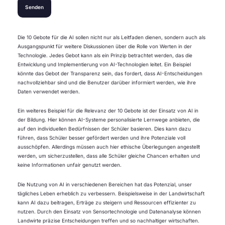
Die 10 Gebote für die AI sollen nicht nur als Leitfaden dienen, sondern auch als
Ausgangspunkt für weitere Diskussionen über die Rolle von Werten in der
Technologie. Jedes Gebot kann als ein Prinzip betrachtet werden, das die
Entwicklung und Implementierung von AI-Technologien leitet. Ein Beispiel
könnte das Gebot der Transparenz sein, das fordert, dass AI-Entscheidungen
nachvollziehbar sind und die Benutzer darüber informiert werden, wie ihre
Daten verwendet werden.
Ein weiteres Beispiel für die Relevanz der 10 Gebote ist der Einsatz von AI in
der Bildung. Hier können AI-Systeme personalisierte Lernwege anbieten, die
auf den individuellen Bedürfnissen der Schüler basieren. Dies kann dazu
führen, dass Schüler besser gefördert werden und ihre Potenziale voll
ausschöpfen. Allerdings müssen auch hier ethische Überlegungen angestellt
werden, um sicherzustellen, dass alle Schüler gleiche Chancen erhalten und
keine Informationen unfair genutzt werden.
Die Nutzung von AI in verschiedenen Bereichen hat das Potenzial, unser
tägliches Leben erheblich zu verbessern. Beispielsweise in der Landwirtschaft
kann AI dazu beitragen, Erträge zu steigern und Ressourcen effizienter zu
nutzen. Durch den Einsatz von Sensortechnologie und Datenanalyse können
Landwirte präzise Entscheidungen treffen und so nachhaltiger wirtschaften.