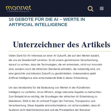
Zum
Inhalt
10 GEBOTE FÜR DIE AI – WERTE IN
springen
ARTIFICIAL INTELLIGENCE
Unterzeichner des Artikels
Vielen Dank für Ihr Interesse an einer AI-Zukunft, die auf den Werten basiert,
die uns als Gesellschaft vereinen. Es ist unsere gemeinsame Verantwortung,
darauf zu achten, dass die Technologien, die wir entwickeln, nicht nur innovativ
sind, sondern auch die ethischen Standards einhalten, die notwendig sind, um
eine gerechte und inklusive Zukunft zu gewährleisten. Insbesondere spielt
Artificial Intelligence eine entscheidende Rolle in dieser Entwicklung.
Um das Verständnis für die Bedeutung von Werten in der Künstlichen
Intelligenz zu vertiefen, ist es hilfreich, einige relevante Aspekte zu betrachten.
Zum Beispiel ist es wichtig, die Grundlagen der ethischen AI-Entwicklung zu
diskutieren. Ethik in der AI umfasst Fragen der Fairness, Transparenz und
Verantwortung. Diese Aspekte sind entscheidend, um sicherzustellen, dass AI-
Systeme nicht diskriminierend sind und die Privatsphäre der Benutzer