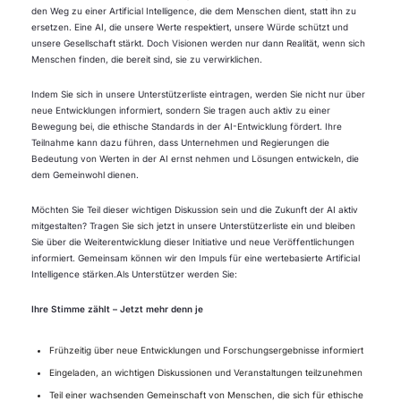
den Weg zu einer Artificial Intelligence, die dem Menschen dient, statt ihn zu
ersetzen. Eine AI, die unsere Werte respektiert, unsere Würde schützt und
unsere Gesellschaft stärkt. Doch Visionen werden nur dann Realität, wenn sich
Menschen finden, die bereit sind, sie zu verwirklichen.
Indem Sie sich in unsere Unterstützerliste eintragen, werden Sie nicht nur über
neue Entwicklungen informiert, sondern Sie tragen auch aktiv zu einer
Bewegung bei, die ethische Standards in der AI-Entwicklung fördert. Ihre
Teilnahme kann dazu führen, dass Unternehmen und Regierungen die
Bedeutung von Werten in der AI ernst nehmen und Lösungen entwickeln, die
dem Gemeinwohl dienen.
Möchten Sie Teil dieser wichtigen Diskussion sein und die Zukunft der AI aktiv
mitgestalten? Tragen Sie sich jetzt in unsere Unterstützerliste ein und bleiben
Sie über die Weiterentwicklung dieser Initiative und neue Veröffentlichungen
informiert. Gemeinsam können wir den Impuls für eine wertebasierte Artificial
Intelligence stärken.Als Unterstützer werden Sie:
Ihre Stimme zählt – Jetzt mehr denn je
Frühzeitig über neue Entwicklungen und Forschungsergebnisse informiert
Eingeladen, an wichtigen Diskussionen und Veranstaltungen teilzunehmen
Teil einer wachsenden Gemeinschaft von Menschen, die sich für ethische