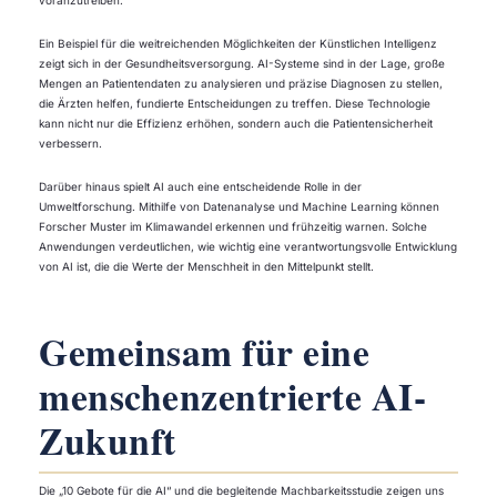
voranzutreiben.
Ein Beispiel für die weitreichenden Möglichkeiten der Künstlichen Intelligenz
zeigt sich in der Gesundheitsversorgung. AI-Systeme sind in der Lage, große
Mengen an Patientendaten zu analysieren und präzise Diagnosen zu stellen,
die Ärzten helfen, fundierte Entscheidungen zu treffen. Diese Technologie
kann nicht nur die Effizienz erhöhen, sondern auch die Patientensicherheit
verbessern.
Darüber hinaus spielt AI auch eine entscheidende Rolle in der
Umweltforschung. Mithilfe von Datenanalyse und Machine Learning können
Forscher Muster im Klimawandel erkennen und frühzeitig warnen. Solche
Anwendungen verdeutlichen, wie wichtig eine verantwortungsvolle Entwicklung
von AI ist, die die Werte der Menschheit in den Mittelpunkt stellt.
Gemeinsam für eine
menschenzentrierte AI-
Zukunft
Die „10 Gebote für die AI“ und die begleitende Machbarkeitsstudie zeigen uns