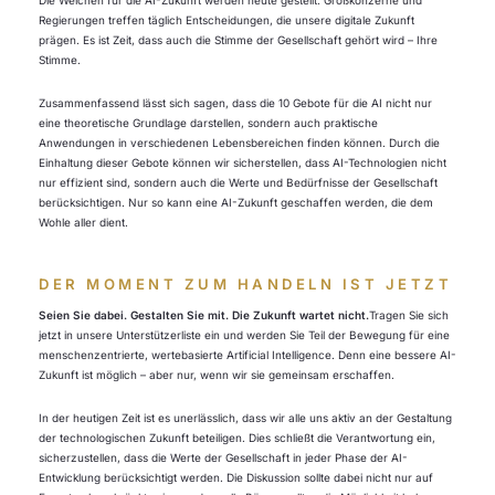
Die Weichen für die AI-Zukunft werden heute gestellt. Großkonzerne und
Regierungen treffen täglich Entscheidungen, die unsere digitale Zukunft
prägen. Es ist Zeit, dass auch die Stimme der Gesellschaft gehört wird – Ihre
Stimme.
Zusammenfassend lässt sich sagen, dass die 10 Gebote für die AI nicht nur
eine theoretische Grundlage darstellen, sondern auch praktische
Anwendungen in verschiedenen Lebensbereichen finden können. Durch die
Einhaltung dieser Gebote können wir sicherstellen, dass AI-Technologien nicht
nur effizient sind, sondern auch die Werte und Bedürfnisse der Gesellschaft
berücksichtigen. Nur so kann eine AI-Zukunft geschaffen werden, die dem
Wohle aller dient.
DER MOMENT ZUM HANDELN IST JETZT
Seien Sie dabei. Gestalten Sie mit. Die Zukunft wartet nicht.
Tragen Sie sich
jetzt in unsere Unterstützerliste ein und werden Sie Teil der Bewegung für eine
menschenzentrierte, wertebasierte Artificial Intelligence. Denn eine bessere AI-
Zukunft ist möglich – aber nur, wenn wir sie gemeinsam erschaffen.
In der heutigen Zeit ist es unerlässlich, dass wir alle uns aktiv an der Gestaltung
der technologischen Zukunft beteiligen. Dies schließt die Verantwortung ein,
sicherzustellen, dass die Werte der Gesellschaft in jeder Phase der AI-
Entwicklung berücksichtigt werden. Die Diskussion sollte dabei nicht nur auf