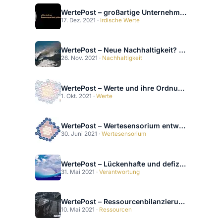
WertePost – großartige Unternehmenskultur und Kooperation 2023
17. Dez. 2021 ·
Irdische Werte
WertePost – Neue Nachhaltigkeit? – 15 YEARS AFTER
26. Nov. 2021 ·
Nachhaltigkeit
WertePost – Werte und ihre Ordnung 2025
1. Okt. 2021 ·
Werte
WertePost – Wertesensorium entwickeln 2025
30. Juni 2021 ·
Wertesensorium
WertePost – Lückenhafte und defizitäre Bilanzen 2025
31. Mai 2021 ·
Verantwortung
WertePost – Ressourcenbilanzierung 2025
10. Mai 2021 ·
Ressourcen