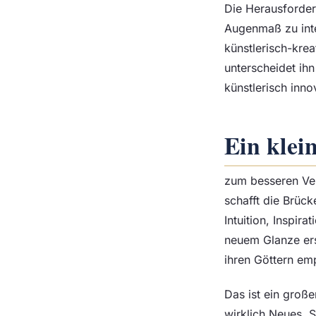
Die Herausforder
Augenmaß zu inte
künstlerisch-krea
unterscheidet ih
künstlerisch inn
Ein klei
zum besseren Ver
schafft die Brüc
Intuition, Inspir
neuem Glanze ers
ihren Göttern emp
Das ist ein großer
wirklich Neues. 