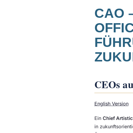
CAO –
OFFI
FÜHR
ZUKU
CEOs au
English Version
Ein
Chief Artistic
in zukunftsorien