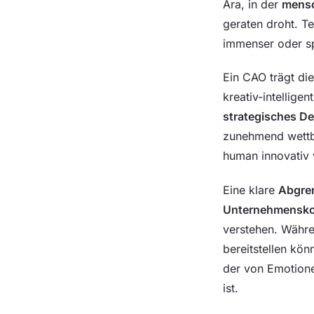
Ära, in der
mensc
geraten droht. T
immenser oder sp
Ein CAO trägt die
kreativ-intellige
strategisches D
zunehmend wettb
human innovativ 
Eine klare
Abgren
Unternehmenskon
verstehen. Währe
bereitstellen kön
der von Emotion
ist.