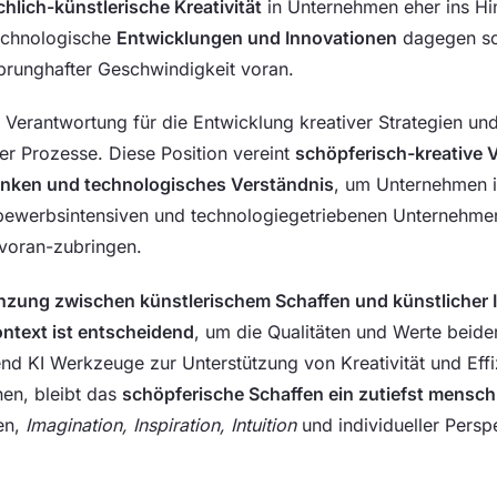
hlich-künstlerische Kreativität
in Unternehmen eher ins Hin
echnologische
Entwicklungen und Innovationen
dagegen sch
runghafter Geschwindigkeit voran.
 Verantwortung für die Entwicklung kreativer Strategien un
nter Prozesse. Diese Position vereint
schöpferisch-kreative V
enken und technologisches Verständnis
, um Unternehmen i
ewerbsintensiven und technologiegetriebenen Unternehmen
voran-zubringen.
zung zwischen künstlerischem Schaffen und künstlicher In
text ist entscheidend
, um die Qualitäten und Werte beide
nd KI Werkzeuge zur Unterstützung von Kreativität und Effi
nen, bleibt das
schöpferische Schaffen ein zutiefst mensch
en,
Imagination, Inspiration, Intuition
und individueller Persp