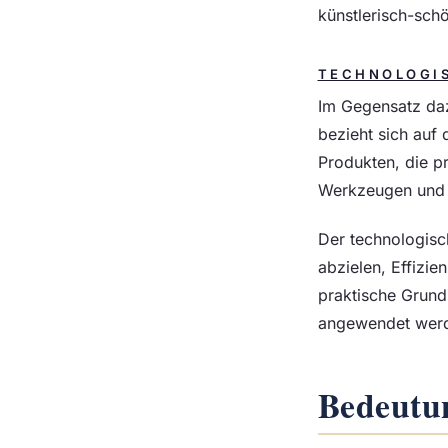
künstlerisch-schö
TECHNOLOGI
Im Gegensatz daz
bezieht sich auf
Produkten, die p
Werkzeugen und M
Der technologisch
abzielen, Effizie
praktische Grund
angewendet wer
Bedeutu