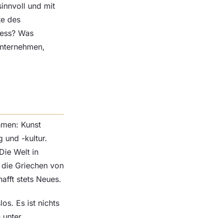
innvoll und mit
te des
ozess? Was
Unternehmen,
hmen: Kunst
 und -kultur.
Die Welt in
 die Griechen von
afft stets Neues.
los. Es ist nichts
 unter