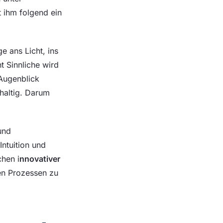
 ihm folgend ein
e ans Licht, ins
t Sinnliche wird
 Augenblick
haltig. Darum
und
ntuition und
chen i
nnovativer
en Prozessen zu