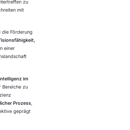
tertreffen zu
reiten mit
d die Förderung
isionsfähigkeit,
n einer
slandschaft
telligenz im
r Bereiche zu
zienz
licher Prozess
,
ektive geprägt