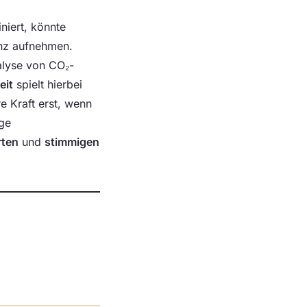
niert, könnte
nz aufnehmen.
lyse von CO₂-
eit
spielt hierbei
re Kraft erst, wenn
ige
rten
und
stimmigen