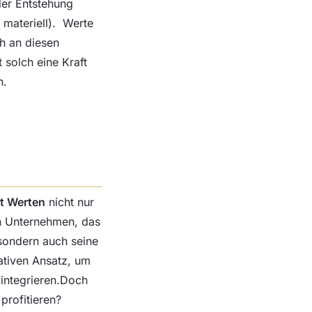
der Entstehung
 materiell). Werte
ch an diesen
 solch eine Kraft
n.
t Werten
nicht nur
in Unternehmen, das
, sondern auch seine
vativen Ansatz, um
integrieren.Doch
rofitieren?