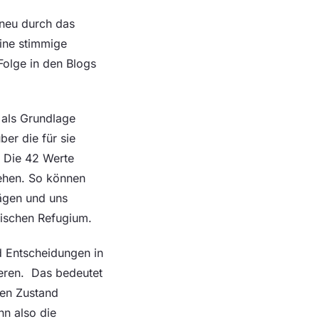
 neu durch das
Eine stimmige
Folge in den Blogs
 als Grundlage
er die für sie
. Die 42 Werte
tehen. So können
rägen und uns
tischen Refugium.
d Entscheidungen in
eren. Das bedeutet
hen Zustand
nn also die