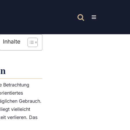
Inhalte
en
e Betrachtung
rientiertes
täglichen Gebrauch.
egt vielleicht
it verlieren. Das