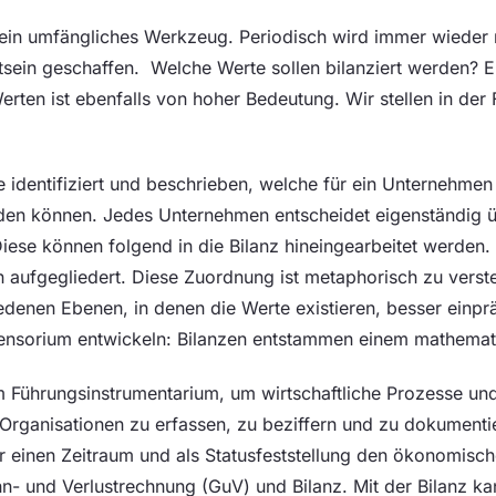
z ein umfängliches Werkzeug. Periodisch wird immer wieder
tsein geschaffen. Welche Werte sollen bilanziert werden? 
erten ist ebenfalls von hoher Bedeutung. Wir stellen in der 
 identifiziert und beschrieben, welche für ein Unternehmen
n können. Jedes Unternehmen entscheidet eigenständig üb
Diese können folgend in die Bilanz hineingearbeitet werden
 aufgegliedert. Diese Zuordnung ist metaphorisch zu vers
iedenen Ebenen, in denen die Werte existieren, besser einp
sensorium entwickeln: Bilanzen entstammen einem mathema
 Führungsinstrumentarium, um wirtschaftliche Prozesse un
rganisationen zu erfassen, zu beziffern und zu dokumenti
ür einen Zeitraum und als Statusfeststellung den ökonomisc
n- und Verlustrechnung (GuV) und Bilanz. Mit der Bilanz ka