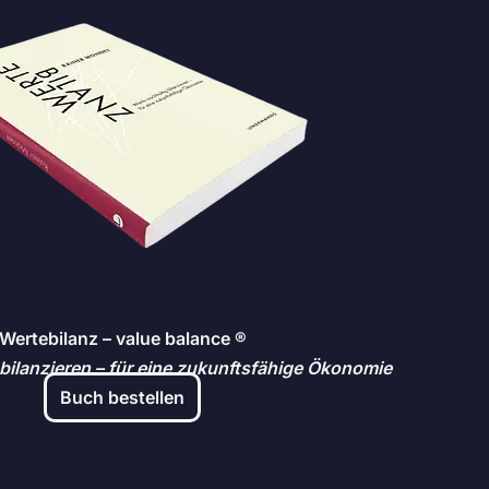
Wertebilanz – value balance ®
bilanzieren – für eine zukunftsfähige Ökonomie
Buch bestellen