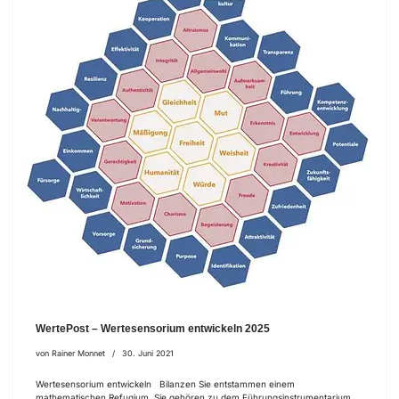
WertePost – Wertesensorium entwickeln 2025
von
Rainer Monnet
30. Juni 2021
Wertesensorium entwickeln Bilanzen Sie entstammen einem
mathematischen Refugium. Sie gehören zu dem Führungsinstrumentarium,