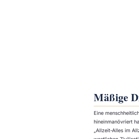
Mäßige Di
Eine menschheitlich
hineinmanövriert hab
„Allzeit-Alles im A
westlichen Zivilisat