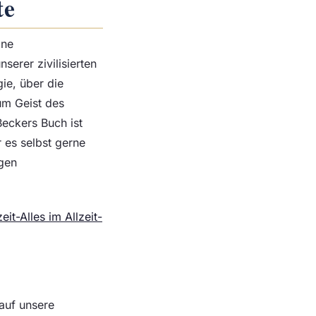
te
ine
serer zivilisierten
ie, über die
um Geist des
Beckers Buch ist
 es selbst gerne
ngen
it-Alles im Allzeit-
auf unsere