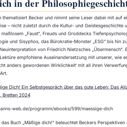
ch in der Philosophiegeschich
 thematisiert Becker und nimmt seine Leser dabei mit auf e
ise – nicht zuletzt durch die Kultur- und Geistesgeschichte un
 maßlosem „Faust“, Freuds und Groddecks Tiefenpsycholog
ogie und Sisyphos, das Bürokratie-Monster „ESG“ bis hin z
 Neuinterpretation von Friedrich Nietzsches „Übermensch“. 
 Lektüre empfohlene Auseinandersetzung mit unserer, wie er
cht anders gewordenen Wirklichkeit‘ mit all ihren Verwerfu
Art.
ige Dich! Ein Selbstgespräch über das gute Leben: Das Allze
, Bretten 2024
emanns-web.de/programm/ebooks/599/maessige-dich
 das Buch „Mäßige dich!“ beleuchtet Beckers Perspektiven 