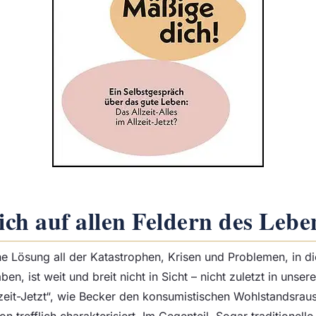
ch auf allen Feldern des Lebe
e Lösung all der Katastrophen, Krisen und Problemen, in di
en, ist weit und breit nicht in Sicht – nicht zuletzt in unse
llzeit-Jetzt“, wie Becker den konsumistischen Wohlstandsrau
ion trefflich charakterisiert. Im Gegenteil. Sogar traditionell