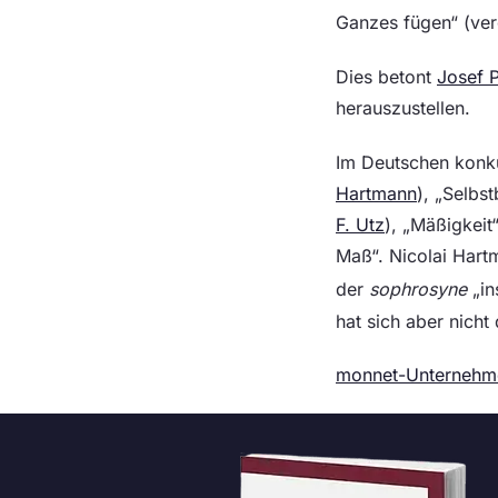
Ganzes fügen“ (ve
Dies betont
Josef P
herauszustellen.
Im Deutschen konku
Hartmann
), „Selbs
F. Utz
), „Mäßigkei
Maß“. Nicolai Hart
der
sophrosyne
„in
hat sich aber nicht
monnet-Unternehm