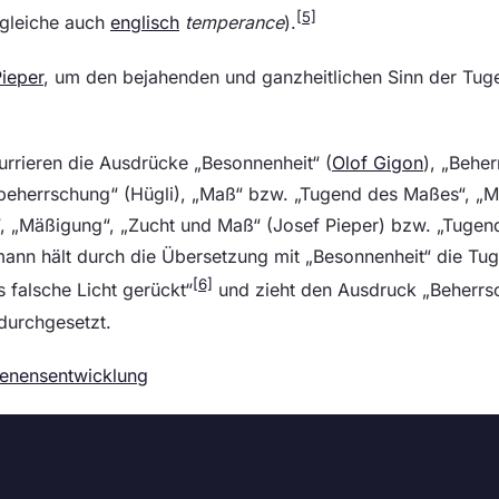
[5]
rgleiche auch
englisch
temperance
).
ieper
, um den bejahenden und ganzheitlichen Sinn der Tug
rrieren die Ausdrücke „Besonnenheit“ (
Olof Gigon
), „Behe
tbeherrschung“ (Hügli), „Maß“ bzw. „Tugend des Maßes“, „M
t“, „Mäßigung“, „Zucht und Maß“ (Josef Pieper) bzw. „Tuge
mann hält durch die Übersetzung mit „Besonnenheit“ die Tu
[6]
s falsche Licht gerückt“
und zieht den Ausdruck „Beherrsc
 durchgesetzt.
enensentwicklung