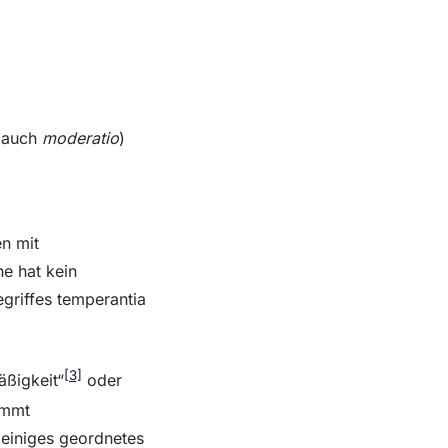
 auch
moderatio
)
n mit
e hat kein
griffes temperantia
[3]
äßigkeit“
oder
mmt
n einiges geordnetes