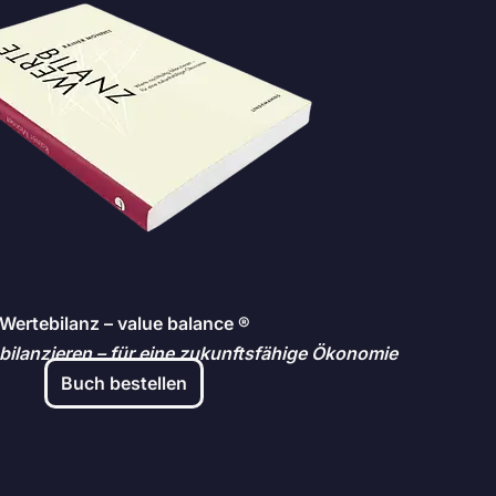
Wertebilanz – value balance ®
bilanzieren – für eine zukunftsfähige Ökonomie
Buch bestellen