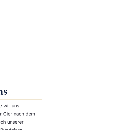
ns
e wir uns
rer Gier nach dem
sch unserer
e Bündnisse