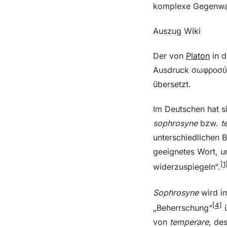
komplexe Gegenwart
Auszug Wiki
Der von
Platon
in d
Ausdruck σωφροσύν
übersetzt.
Im Deutschen hat s
sophrosyne
bzw.
t
unterschiedlichen 
geeignetes Wort, u
[1
widerzuspiegeln“.
Sophrosyne
wird im
[4]
„Beherrschung“
ü
von
temperare
, de