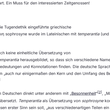
. Ein Muss für den interessierten Zeitgenossen!
ie Tugendethik eingeführte griechische
η sophrosyne wurde im Lateinischen mit
temperantia
(und
ich keine einheitliche Übersetzung von
emperantia
herausgebildet, so dass sich verschiedene Name
Bedeutungen und Konnotationen finden. Die deutsche Sprach
m „auch nur einigermaßen den Kern und den Umfang des Be
]
[2]
 Deutschen direkt unter anderem mit „
Besonnenheit
“
, „M
bersetzt.
Temperantia
als Übersetzung von
sophrosyne
ko
ssen erster Sinn sein soll, „aus verschiedenartigen Teilen ei