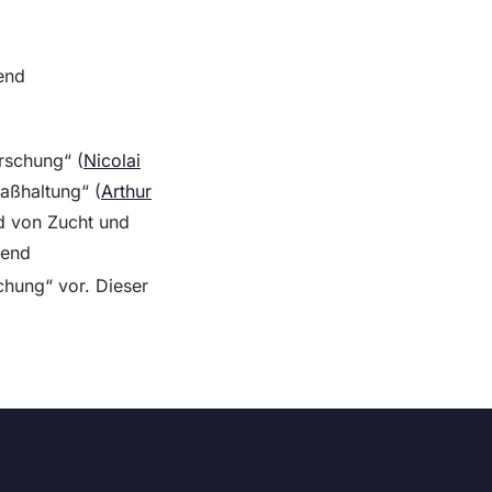
end
rrschung“ (
Nicolai
aßhaltung“ (
Arthur
nd von Zucht und
gend
hung“ vor. Dieser